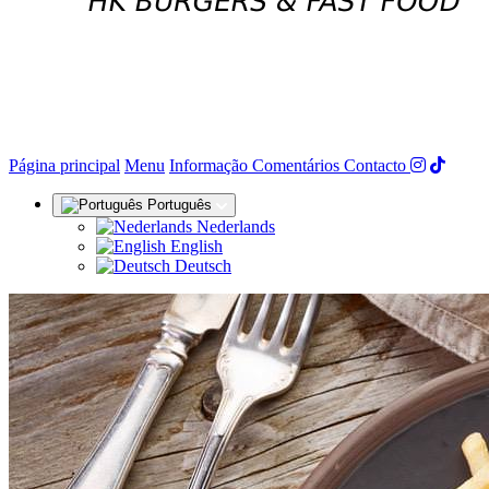
(actual)
Página principal
Menu
Informação
Comentários
Contacto
Português
Nederlands
English
Deutsch